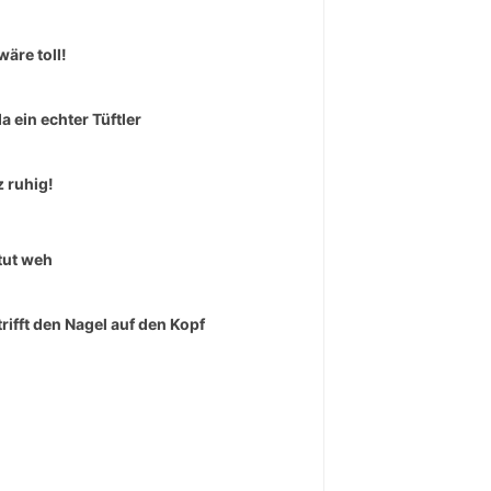
wäre toll!
da ein echter Tüftler
 ruhig!
tut weh
trifft den Nagel auf den Kopf