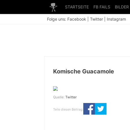
STARTSEITE
FB FAILS
BILDER
Folge uns:
Facebook
|
Twitter
|
Instagram
Komische Guacamole
Quelle:
Twitter
Teile diesen Beitrag: