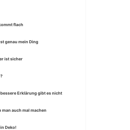
kommt flach
ist genau mein Ding
er ist sicher
6?
 bessere Erklärung gibt es nicht
 man auch mal machen
bin Deko!