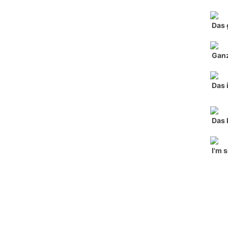
Das 
Ganz
Das 
Das 
I'm 