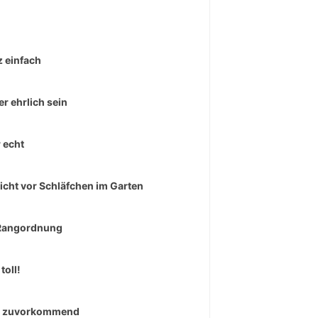
 einfach
r ehrlich sein
 echt
icht vor Schläfchen im Garten
Rangordnung
toll!
r zuvorkommend