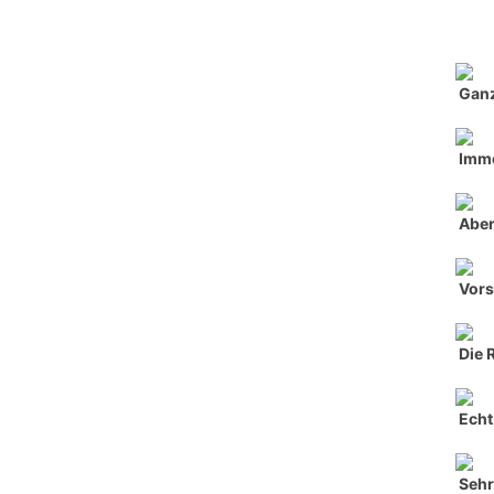
Ganz
Imme
Aber
Vors
Die 
Echt 
Seh