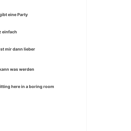
gibt eine Party
 einfach
ist mir dann lieber
kann was werden
sitting here in a boring room