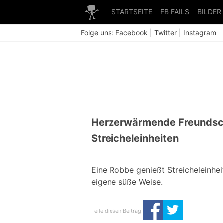
STARTSEITE
FB FAILS
BILDER
Folge uns:
Facebook
|
Twitter
|
Instagram
Herzerwärmende Freundsch
Streicheleinheiten
Eine Robbe genießt Streicheleinhei
eigene süße Weise.
Teile diesen Beitrag: