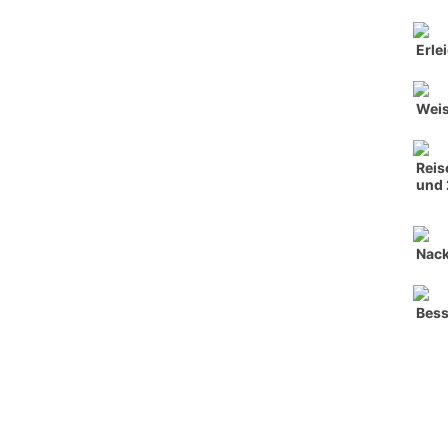
Erle
Weis
Reis
und 
Nack
Bess