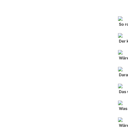
So r
Der 
Wäre
Dara
Das 
Was 
Wäre