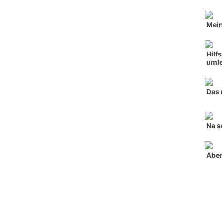
Mein
Hilf
umle
Das 
Na s
Aber