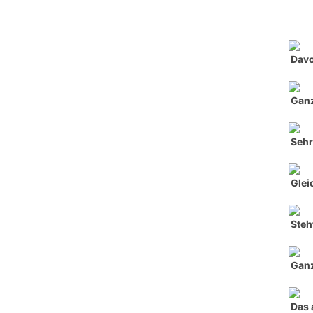
Davo
Ganz
Sehr
Glei
Steh
Ganz
Das 