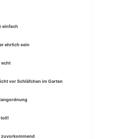
 einfach
r ehrlich sein
 echt
icht vor Schläfchen im Garten
Rangordnung
toll!
r zuvorkommend