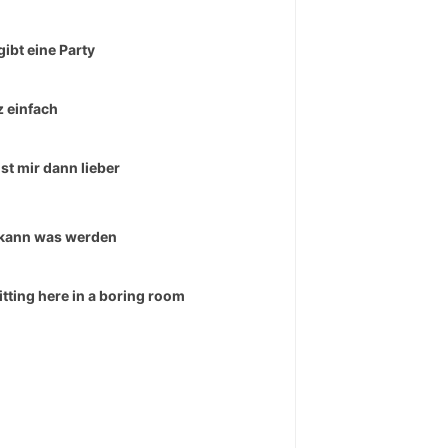
gibt eine Party
 einfach
ist mir dann lieber
kann was werden
sitting here in a boring room