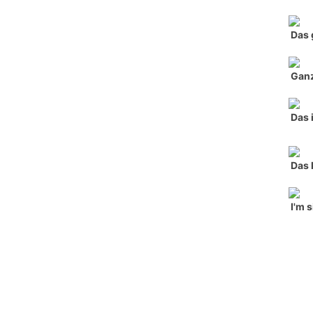
Das 
Ganz
Das 
Das 
I'm 