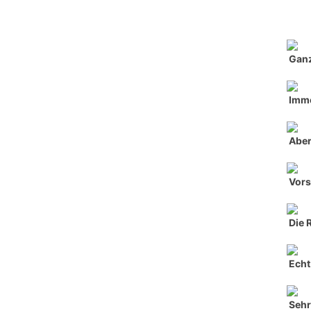
Ganz
Imme
Aber
Vors
Die 
Echt 
Seh